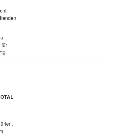
cht,
eltenden
zu
 für
ig.
 TOTAL
ürfen.
em