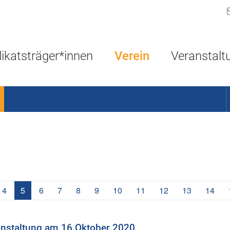
Navigation überspringen
ikatsträger*innen
Verein
Veranstalt
(aktuell)
4
5
6
7
8
9
10
11
12
13
14
nstaltung am 16.Oktober 2020