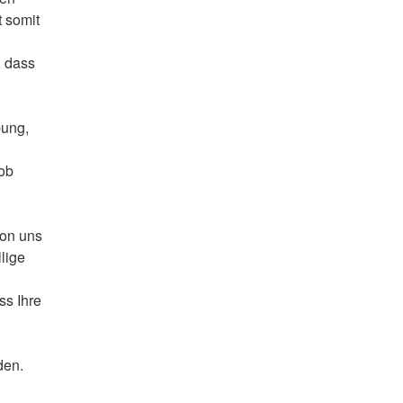
 somit
, dass
bung,
 ob
von uns
lige
ss Ihre
den.