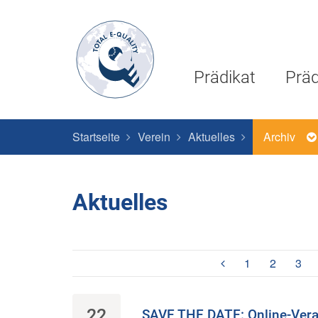
Prädikat
Präd
Startseite
Verein
Aktuelles
Archiv
Aktuelles
1
2
3
22
SAVE THE DATE: Online-Vera