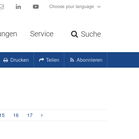
Kontakt
LinkedIn
YouTube
Choose your language
ungen
Service
Suche
Drucken
Teilen
Abonnieren
15
16
17