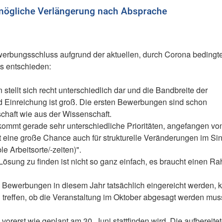
mögliche Verlängerung nach Absprache
erbungsschluss aufgrund der aktuellen, durch Corona bedingt
s entschieden:
 stellt sich recht unterschiedlich dar und die Bandbreite der
nd Einreichung ist groß. Die ersten Bewerbungen sind schon
chaft wie aus der Wissenschaft.
mmt gerade sehr unterschiedliche Prioritäten, angefangen vo
s ist eine große Chance auch für strukturelle Veränderungen im Si
e Arbeitsorte/-zeiten)".
ösung zu finden ist nicht so ganz einfach, es braucht einen R
le Bewerbungen in diesem Jahr tatsächlich eingereicht werden,
 treffen, ob die Veranstaltung im Oktober abgesagt werden mus
vorerst wie geplant am 30. Juni stattfinden wird. Die aufbereite