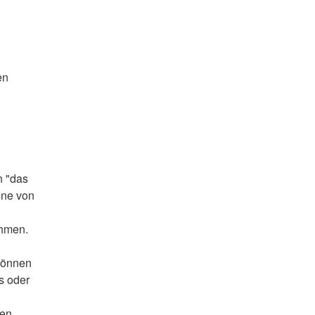
en
n "das
nne von
ahmen.
 können
s oder
ten