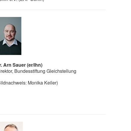
r. Arn Sauer (er/ihn)
irektor, Bundesstiftung Gleichstellung
Bildnachweis: Monika Keiler)