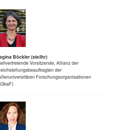
egina Böckler (sie/ihr)
ellvertretende Vorsitzende, Allianz der
leichstellungsbeauftragten der
ußeruniversitären Forschungsorganisationen
AGbaF)