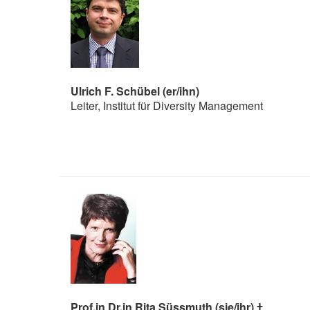
Ulrich F. Schübel (er/ihn)
Leiter, Institut für Diversity Management
Prof.in Dr.in Rita Süssmuth (sie/ihr) †