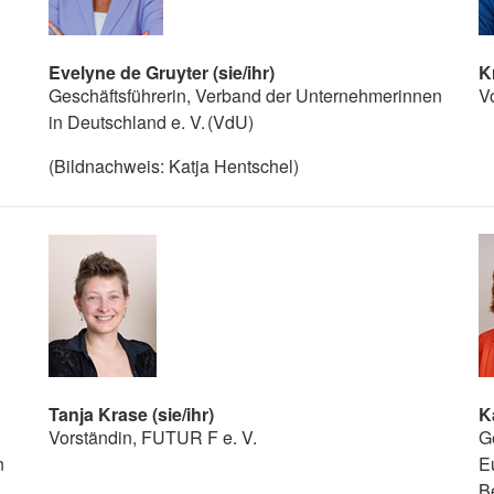
Evelyne de Gruyter (sie/ihr)
Kr
Geschäftsführerin, Verband der Unternehmerinnen
V
in Deutschland e. V. (VdU)
(Bildnachweis: Katja Hentschel)
Tanja Krase (sie/ihr)
K
Vorständin, FUTUR F e. V.
G
n
E
Be