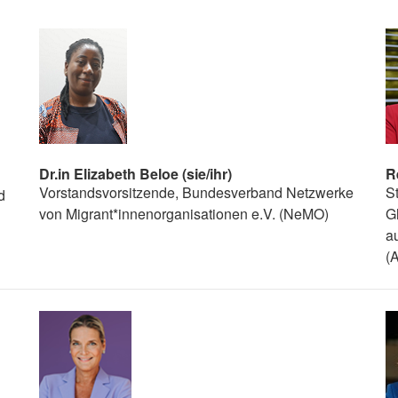
Dr.in Elizabeth Beloe (sie/ihr)
R
Vorstandsvorsitzende, Bundesverband Netzwerke
St
d
von Migrant*innenorganisationen e.V. (NeMO)
G
a
(