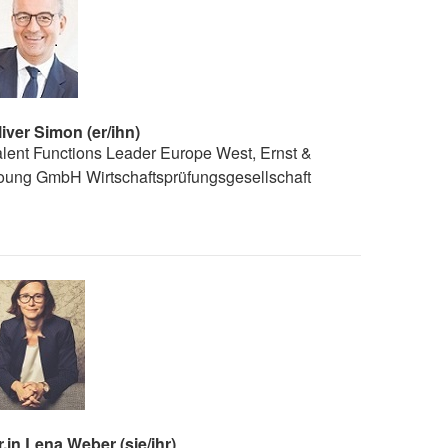
liver Simon (er/ihn)
alent Functions Leader Europe West, Ernst &
oung GmbH Wirtschaftsprüfungsgesellschaft
r.in Lena Weber (sie/ihr)