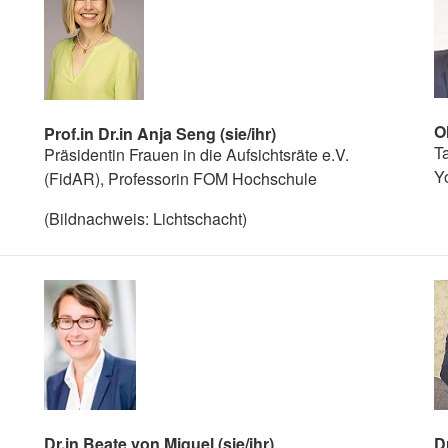
O
Prof.in Dr.in Anja Seng (sie/ihr)
T
Präsidentin Frauen in die Aufsichtsräte e.V.
Y
(FidAR), Professorin FOM Hochschule
(Bildnachweis: Lichtschacht)
Dr.in Beate von Miquel (sie/ihr)
D