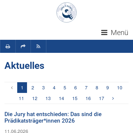
Navigation überspringen
Menü
Aktuelles
(aktuell)
1
2
3
4
5
6
7
8
9
10
11
12
13
14
15
16
17
Die Jury hat entschieden: Das sind die
Prädikatsträger*innen 2026
11.06.2026