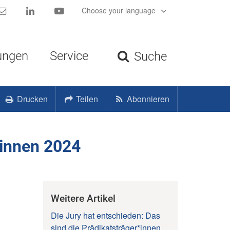
Kontakt
LinkedIn
YouTube
Choose your language
ungen
Service
Suche
Drucken
Teilen
Abonnieren
*innen 2024
Weitere Artikel
Die Jury hat entschieden: Das
sind die Prädikatsträger*innen