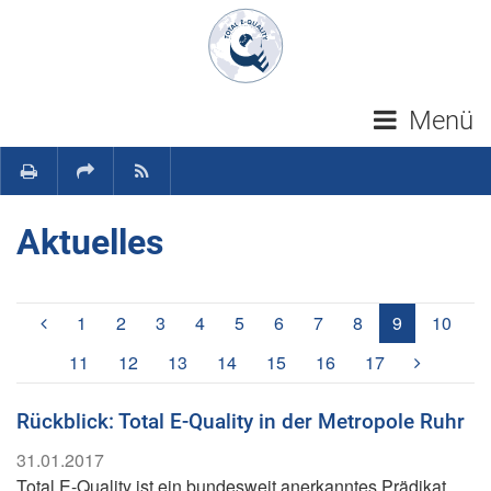
Navigation überspringen
Menü
Aktuelles
(aktuell)
1
2
3
4
5
6
7
8
9
10
11
12
13
14
15
16
17
Rückblick: Total E-Quality in der Metropole Ruhr
31.01.2017
Total E-Quality ist ein bundesweit anerkanntes Prädikat,