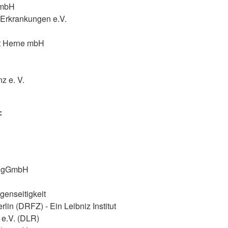
 mbH
 Erkrankungen e.V.
ft Herne mbH
nz e. V.
:
ng gGmbH
genseitigkeit
n (DRFZ) - Ein Leibniz Institut
 e.V. (DLR)