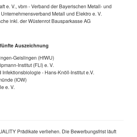
ft e. V., vbm - Verband der Bayerischen Metall- und
er Unternehmensverband Metall und Elektro e. V.
he inkl. der Wüstenrot Bausparkasse AG
: fünfte Auszeichnung
tingen-Geislingen (HfWU)
Lipmann-Institut (FLI) e. V.
 Infektionsbiologie - Hans-Knöll-Institut e.V.
emünde (IOW)
le e. V.
LITY Prädikate verliehen. Die Bewerbungsfrist läuft