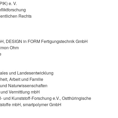
PIK) e. V.
nfliktforschung
fentlichen Rechts
H, DESIGN in FORM Fertigungstechnik GmbH
Simon Ohm
e
nales und Landesentwicklung
heit, Arbeit und Familie
k und Naturwissenschaften
g und Vermittlung mbH
il- und Kunststoff-Forschung e.V., Ostthüringische
nststoffe mbH, smartpolymer GmbH