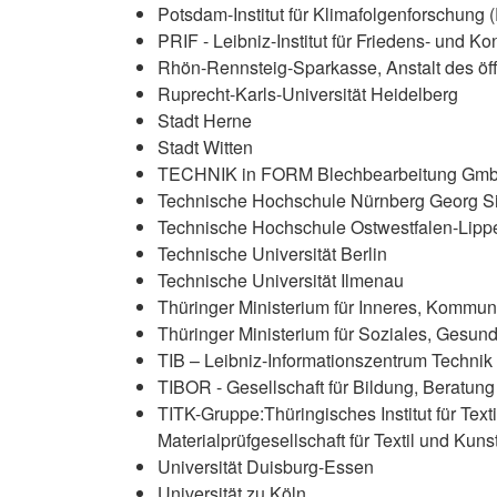
Potsdam-Institut für Klimafolgenforschung (
PRIF - Leibniz-Institut für Friedens- und Ko
Rhön-Rennsteig-Sparkasse, Anstalt des öf
Ruprecht-Karls-Universität Heidelberg
Stadt Herne
Stadt Witten
TECHNIK in FORM Blechbearbeitung Gmb
Technische Hochschule Nürnberg Georg 
Technische Hochschule Ostwestfalen-Lipp
Technische Universität Berlin
Technische Universität Ilmenau
Thüringer Ministerium für Inneres, Kommu
Thüringer Ministerium für Soziales, Gesund
TIB – Leibniz-Informationszentrum Techni
TIBOR - Gesellschaft für Bildung, Beratun
TITK-Gruppe:Thüringisches Institut für Text
Materialprüfgesellschaft für Textil und Ku
Universität Duisburg-Essen
Universität zu Köln