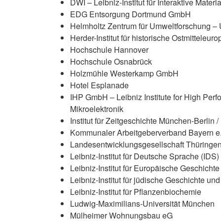
DWI – Leibniz-Institut für Interaktive Materia
EDG Entsorgung Dortmund GmbH
Helmholtz Zentrum für Umweltforschung 
Herder-Institut für historische Ostmitteleur
Hochschule Hannover
Hochschule Osnabrück
Holzmühle Westerkamp GmbH
Hotel Esplanade
IHP GmbH – Leibniz Institute for High Perfo
Mikroelektronik
Institut für Zeitgeschichte München-Berlin /
Kommunaler Arbeitgeberverband Bayern e.
Landesentwicklungsgesellschaft Thüring
Leibniz-Institut für Deutsche Sprache (IDS)
Leibniz-Institut für Europäische Geschichte
Leibniz-Institut für jüdische Geschichte un
Leibniz-Institut für Pflanzenbiochemie
Ludwig-Maximilians-Universität München
Mülheimer Wohnungsbau eG