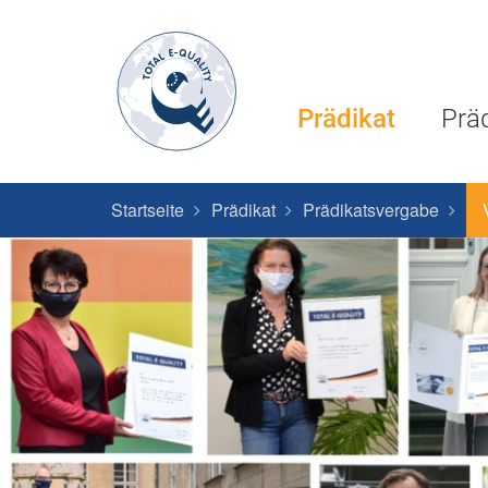
Prädikat
Prä
Startseite
Prädikat
Prädikatsvergabe