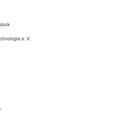
stock
chnologie e. V.
r