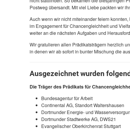
nicht stattfinden. So bekamen die diesjährigen 
Postweg übersandt. Mit viel Liebe packten wir i
Auch wenn wir nicht miteinander feiern konnten,
im Engagement für Chancengleichheit und Vielfa
weiter an die nächsten Aufgaben und Herausfor
Wir gratulieren allen Prädikatsträgern herzlich u
in denen wir ab sofort in bunter Mischung die au
Ausgezeichnet wurden folgend
Die Träger des Prädikats für Chancengleichhei
Bundesagentur für Arbeit
Continental AG, Standort Waltershausen
Dortmunder Energie- und Wasserversorg
Dortmunder Stadtwerke AG, DWS21
Evangelischer Oberkirchenrat Stuttgart