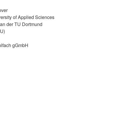
over
rsity of Applied Sciences
ng an der TU Dortmund
GU)
wolfach gGmbH