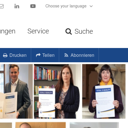
Kontakt
LinkedIn
YouTube
Choose your language
ungen
Service
Suche
Drucken
Teilen
Abonnieren