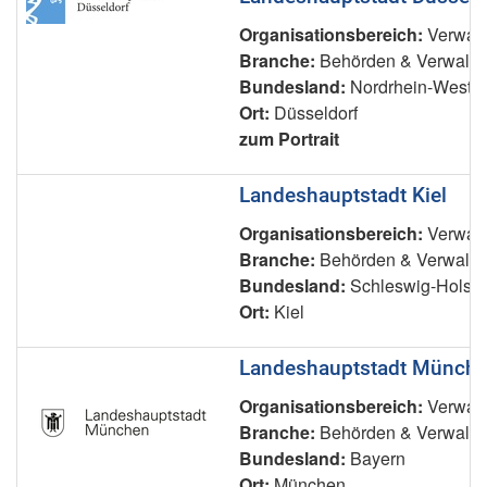
Organisationsbereich:
Verwalt
Branche:
Behörden & Verwaltu
Bundesland:
Nordrhein-Westfa
Ort:
Düsseldorf
zum Portrait
Landeshauptstadt Kiel
Organisationsbereich:
Verwalt
Branche:
Behörden & Verwaltu
Bundesland:
Schleswig-Holste
Ort:
Kiel
Landeshauptstadt Münch
Organisationsbereich:
Verwalt
Branche:
Behörden & Verwaltu
Bundesland:
Bayern
Ort:
München