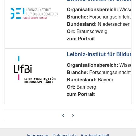
Organisationsbereich:
Wissens
Branche:
Forschungseinrichtu
Bundesland:
Niedersachsen
Ort:
Braunschweig
zum Portrait
Leibniz-Institut für Bildun
Organisationsbereich:
Wissens
Branche:
Forschungseinrichtu
Bundesland:
Bayern
Ort:
Bamberg
zum Portrait
Impressum
Datenschutz
Barrierefreiheit