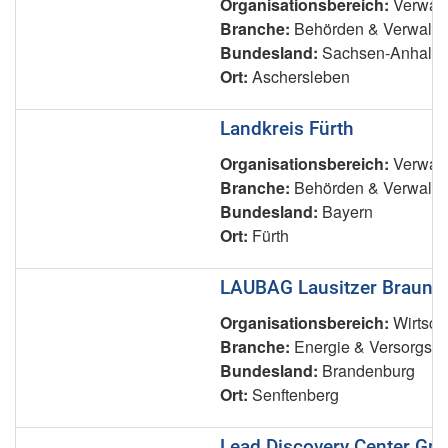
Organisationsbereich:
Verwalt
Branche:
Behörden & Verwaltu
Bundesland:
Sachsen-Anhalt
Ort:
Aschersleben
Landkreis Fürth
Organisationsbereich:
Verwalt
Branche:
Behörden & Verwaltu
Bundesland:
Bayern
Ort:
Fürth
LAUBAG Lausitzer Braunk
Organisationsbereich:
Wirtsch
Branche:
Energie & Versorgsu
Bundesland:
Brandenburg
Ort:
Senftenberg
Lead Discovery Center G