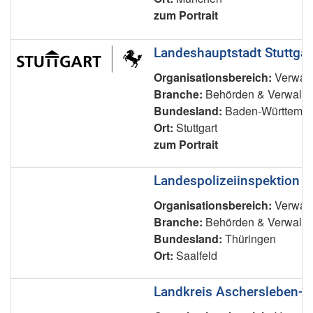
zum Portrait
Landeshauptstadt Stuttgar
Organisationsbereich:
Verwalt
Branche:
Behörden & Verwaltu
Bundesland:
Baden-Württembe
Ort:
Stuttgart
zum Portrait
Landespolizeiinspektion S
Organisationsbereich:
Verwalt
Branche:
Behörden & Verwaltu
Bundesland:
Thüringen
Ort:
Saalfeld
Landkreis Aschersleben-S