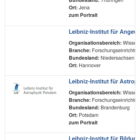
Ort:
Jena
zum Portrait
Leibniz-Institut für Ange
Organisationsbereich:
Wissens
Branche:
Forschungseinrichtu
Bundesland:
Niedersachsen
Ort:
Hannover
Leibniz-Institut für Astro
Organisationsbereich:
Wissens
Branche:
Forschungseinrichtu
Bundesland:
Brandenburg
Ort:
Potsdam
zum Portrait
Leibniz-Institut für Bildun