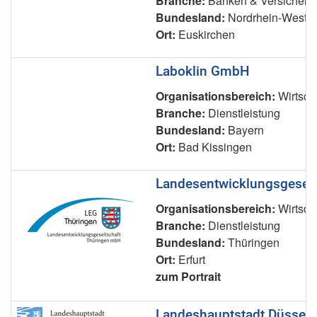
Branche:
Banken & Versicheru
Bundesland:
Nordrhein-Westfa
Ort:
Euskirchen
Laboklin GmbH
Organisationsbereich:
Wirtsch
Branche:
Dienstleistung
Bundesland:
Bayern
Ort:
Bad Kissingen
Landesentwicklungsgesell
Organisationsbereich:
Wirtsch
Branche:
Dienstleistung
Bundesland:
Thüringen
Ort:
Erfurt
zum Portrait
Landeshauptstadt Düsseld