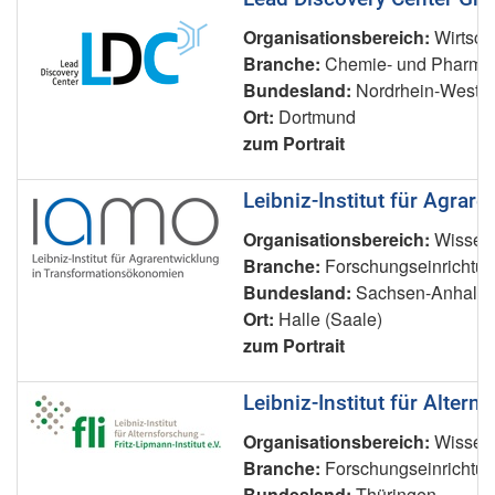
Organisationsbereich:
Wirtsch
Branche:
Chemie- und Pharmai
Bundesland:
Nordrhein-Westfa
Ort:
Dortmund
zum Portrait
Leibniz-Institut für Agra
Organisationsbereich:
Wissens
Branche:
Forschungseinrichtu
Bundesland:
Sachsen-Anhalt
Ort:
Halle (Saale)
zum Portrait
Leibniz-Institut für Alterns
Organisationsbereich:
Wissens
Branche:
Forschungseinrichtu
Bundesland:
Thüringen