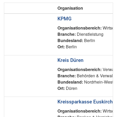
Organisation
KPMG
Organisationsbereich:
Wirtsch
Branche:
Dienstleistung
Bundesland:
Berlin
Ort:
Berlin
Kreis Düren
Organisationsbereich:
Verwalt
Branche:
Behörden & Verwaltu
Bundesland:
Nordrhein-Westfa
Ort:
Düren
Kreissparkasse Euskirche
Organisationsbereich:
Wirtsch