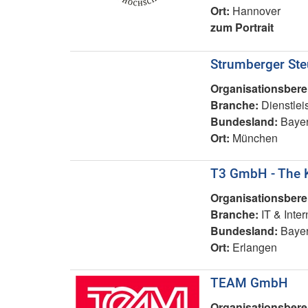
Ort:
Hannover
zum Portrait
Strumberger Ste
Organisationsbere
Branche:
Dienstlei
Bundesland:
Baye
Ort:
München
T3 GmbH - The 
Organisationsbere
Branche:
IT & Inter
Bundesland:
Baye
Ort:
Erlangen
TEAM GmbH
Organisationsbere