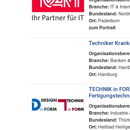
Branche:
IT & Inter
Bundesland:
Nordr
Ort:
Paderborn
zum Portrait
Techniker Kran
Organisationsbere
Branche:
Banken &
Bundesland:
Hamb
Ort:
Hamburg
TECHNIK in FOR
Fertigungstech
Organisationsbere
Branche:
Industrie
Bundesland:
Thüri
Ort:
Heilbad Heilige