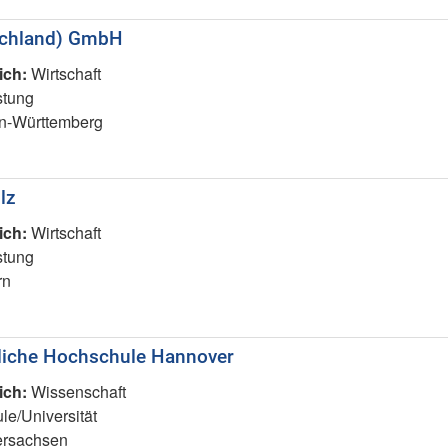
schland) GmbH
ich:
Wirtschaft
stung
-Württemberg
lz
ich:
Wirtschaft
stung
rn
ztliche Hochschule Hannover
ich:
Wissenschaft
e/Universität
rsachsen