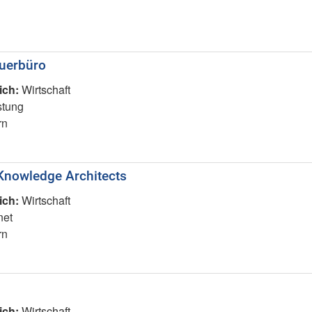
uerbüro
ich:
Wirtschaft
stung
rn
Knowledge Architects
ich:
Wirtschaft
net
rn
ich:
Wirtschaft