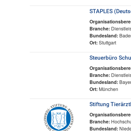
STAPLES (Deut
Organisationsbere
Branche:
Dienstlei
Bundesland:
Baden
Ort:
Stuttgart
Steuerbüro Schu
Organisationsbere
Branche:
Dienstlei
Bundesland:
Baye
Ort:
München
Stiftung Tierär
Organisationsbere
Branche:
Hochschul
Bundesland:
Niede