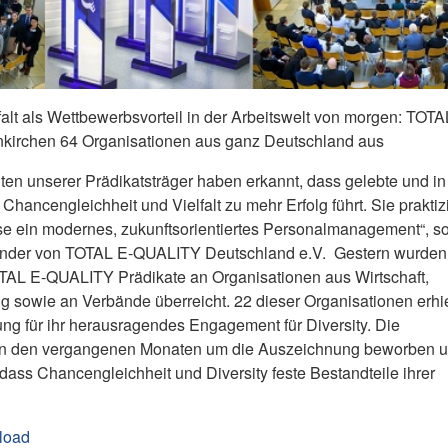
alt als Wettbewerbsvorteil in der Arbeitswelt von morgen: TOTA
nkirchen 64 Organisationen aus ganz Deutschland aus
en unserer Prädikatsträger haben erkannt, dass gelebte und in
 Chancengleichheit und Vielfalt zu mehr Erfolg führt. Sie praktiz
ise ein modernes, zukunftsorientiertes Personalmanagement“, s
itzender von TOTAL E-QUALITY Deutschland e.V. Gestern wurden
TAL E-QUALITY Prädikate an Organisationen aus Wirtschaft,
 sowie an Verbände überreicht. 22 dieser Organisationen erhi
ng für ihr herausragendes Engagement für Diversity. Die
h in den vergangenen Monaten um die Auszeichnung beworben 
 dass Chancengleichheit und Diversity feste Bestandteile ihrer
load