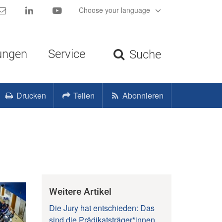
Kontakt
LinkedIn
YouTube
Choose your language
ungen
Service
Suche
Drucken
Teilen
Abonnieren
Weitere Artikel
Die Jury hat entschieden: Das
sind die Prädikatsträger*innen