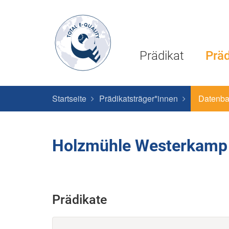
Prädikat
Präd
Startseite
Prädikatsträger*innen
Datenb
Holzmühle Westerkam
Prädikate