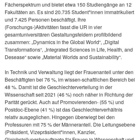
Fächerspektrum und bietet etwa 150 Studiengänge an 12
Fakultäten an. Es sind 20.735 Student*innen immatrikuliert
und 7.425 Personen beschäftigt. Ihre
(Forschungs-)Aktivitäten fasst die UR in vier
gesamtuniversitären Gestaltungsfeldern profilbildend
zusammen: „Dynamics in the Global World“, „Digital
Transformations“, „Integrated Sciences in Life, Health, and
Desease“ sowie „Material Worlds and Sustainability“.
In Technik und Verwaltung liegt der Frauenanteil unter den
Beschäftigten bei 76 %, im wissen-schaftlichen Bereich bei
48 %. Damit ist die Geschlechterverteilung in der
Wissenschaft seit 2021 (46 %) noch näher in Richtung der
Parität gerückt. Auch auf Promovierenden- (55 %) und
Postdoc-Ebene (41 %) ist das Geschlechterverhältnis
relativ ausgeglichen. Hingegen überwiegt bei den
Professuren mit 75 % der Männeranteil. Die Leitungsebene
(Präsident, Vizepräsident*innen, Kanzler,
Gleichstellungsbeauftragte für Frauen in Wissenschaft und