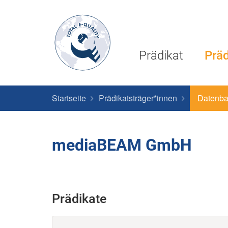
Prädikat
Präd
Startseite
Prädikatsträger*innen
Datenb
mediaBEAM GmbH
Prädikate