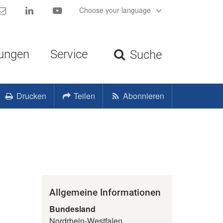
Kontakt
LinkedIn
YouTube
Choose your language
tungen
Service
Suche
Drucken
Teilen
Abonnieren
Allgemeine Informationen
Bundesland
Nordrhein-Westfalen