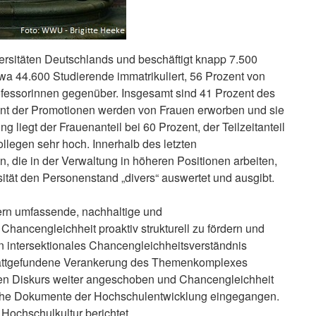
versitäten Deutschlands und beschäftigt knapp 7.500
twa 44.600 Studierende immatrikuliert, 56 Prozent von
ofessorinnen gegenüber. Insgesamt sind 41 Prozent des
ent der Promotionen werden von Frauen erworben und sie
g liegt der Frauenanteil bei 60 Prozent, der Teilzeitanteil
llegen sehr hoch. Innerhalb des letzten
 die in der Verwaltung in höheren Positionen arbeiten,
ität den Personenstand „divers“ auswertet und ausgibt.
ldern umfassende, nachhaltige und
ancengleichheit proaktiv strukturell zu fördern und
n intersektionales Chancengleichheitsverständnis
stattgefundene Verankerung des Themenkomplexes
eiten Diskurs weiter angeschoben und Chancengleichheit
gische Dokumente der Hochschulentwicklung eingegangen.
ochschulkultur berichtet.