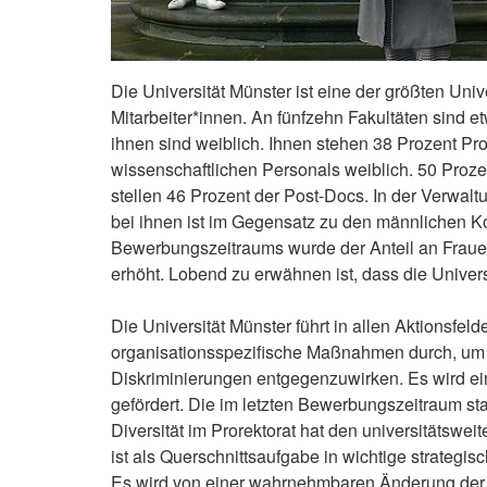
Die Universität Münster ist eine der größten Uni
Mitarbeiter*innen. An fünfzehn Fakultäten sind e
ihnen sind weiblich. Ihnen stehen 38 Prozent Pr
wissenschaftlichen Personals weiblich. 50 Proz
stellen 46 Prozent der Post-Docs. In der Verwaltun
bei ihnen ist im Gegensatz zu den männlichen Ko
Bewerbungszeitraums wurde der Anteil an Frauen,
erhöht. Lobend zu erwähnen ist, dass die Univers
Die Universität Münster führt in allen Aktionsfe
organisationsspezifische Maßnahmen durch, um Ch
Diskriminierungen entgegenzuwirken. Es wird ei
gefördert. Die im letzten Bewerbungszeitraum 
Diversität im Prorektorat hat den universitätsw
ist als Querschnittsaufgabe in wichtige strate
Es wird von einer wahrnehmbaren Änderung der H