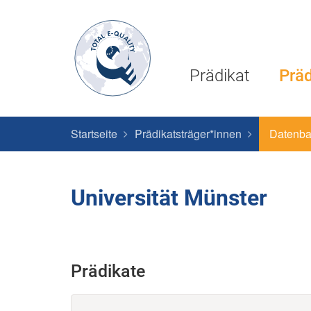
Prädikat
Präd
Startseite
Prädikatsträger*innen
Datenb
Universität Münster
Prädikate