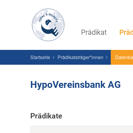
Prädikat
Präd
Startseite
Prädikatsträger*innen
Datenb
HypoVereinsbank AG
Prädikate